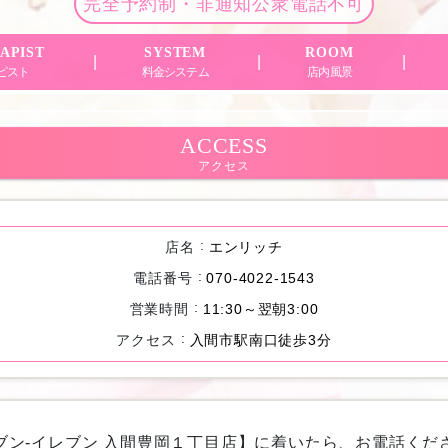
完全予約制・非通知公衆電話不可
APIST
SYSTEM
ROOM
ピスト
料金システム
店内風景
ACCESS
アクセス
店名
エンリッチ
電話番号
070-4022-1543
営業時間
11:30～翌朝3:00
アクセス
入間市駅南口徒歩3分
ブン-イレブン 入間豊岡１丁目店】に着いたら、お電話くだ